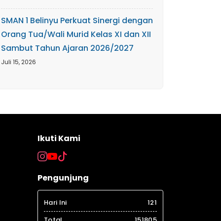
SMAN 1 Belinyu Perkuat Sinergi dengan
Orang Tua/Wali Murid Kelas XI dan XII
Sambut Tahun Ajaran 2026/2027
Juli 15, 2026
Ikuti Kami
Pengunjung
Hari Ini
121
Total
151805