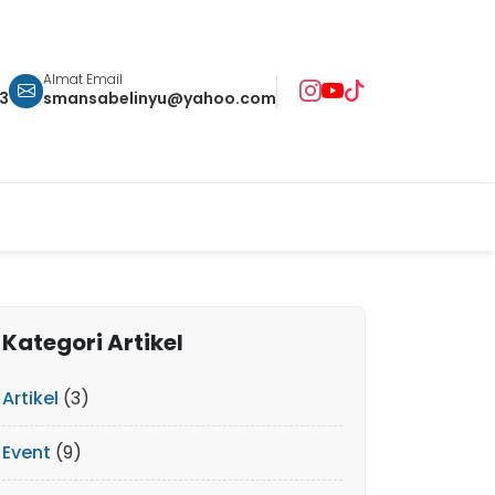
Almat Email
93
smansabelinyu@yahoo.com
Kategori Artikel
Artikel
(3)
Event
(9)