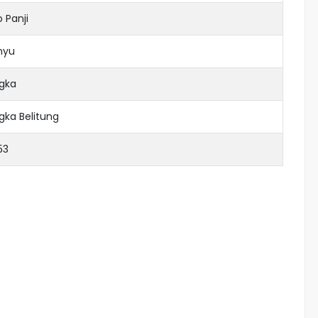
 Panji
nyu
gka
gka Belitung
53