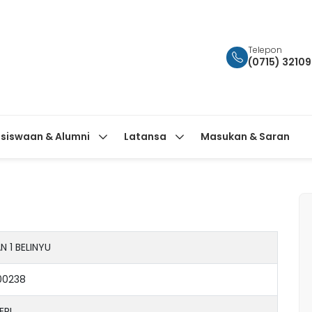
Telepon
(0715) 3210
siswaan & Alumni
Latansa
Masukan & Saran
N 1 BELINYU
00238
ERI