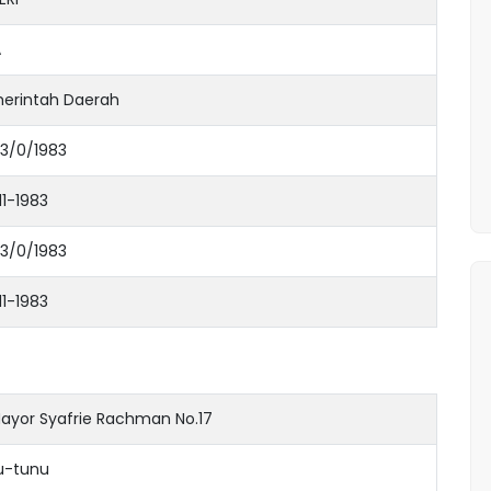
A
erintah Daerah
3/0/1983
11-1983
3/0/1983
11-1983
 Mayor Syafrie Rachman No.17
u-tunu