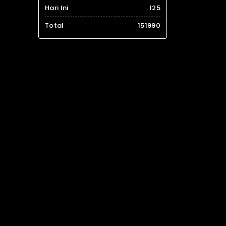
Hari Ini
125
Total
151990