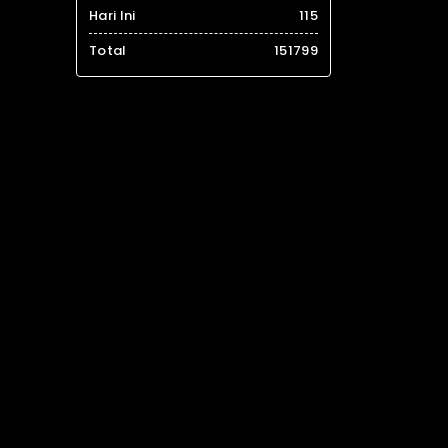
Hari Ini
115
Total
151799